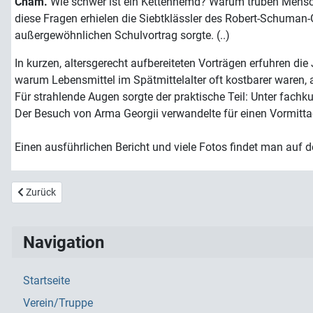
Cham.
Wie schwer ist ein Kettenhemd? Warum truben Mensch
diese Fragen erhielen die Siebtklässler des Robert-Schuman
außergewöhnlichen Schulvortrag sorgte. (..)
In kurzen, altersgerecht aufbereiteten Vorträgen erfuhren die
warum Lebensmittel im Spätmittelalter oft kostbarer waren, a
Für strahlende Augen sorgte der praktische Teil: Unter fachk
Der Besuch von Arma Georgii verwandelte für einen Vormittag 
Einen ausführlichen Bericht und viele Fotos findet man auf 
Vorheriger Beitrag: Informationen für Schulen
Zurück
Navigation
Startseite
Verein/Truppe