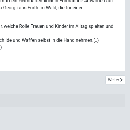
mpft ein Helmbartenblock in Formation? Antworten auf
Georgii aus Furth im Wald, die für einen
ar, welche Rolle Frauen und Kinder im Alltag spielten und
childe und Waffen selbst in die Hand nehmen.(..)
)
Nächster Be
Weiter