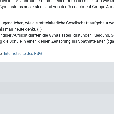
en im 15. Jahrhundert immer einen Dolch bei sich? Und wie kä
-Gymnasiums aus erster Hand von der Reenactment Gruppe Arma 
 Jugendlichen, wie die mittelalterliche Gesellschaft aufgebaut w
ls man heute denkt. (..)
undiger Aufsicht durften die Gynasiasten Rüstungen, Kleidung, S
die Schule in einen kleinen Zeitsprung ins Spätmittelalter. (cga
der
Internetseite des RSG