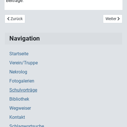
Beiträge.
Vorheriger Beitrag: 2026 Robert-Schuman-Gymnasium Cham
Nächster Be
Zurück
Weiter
Navigation
Startseite
Verein/Truppe
Nekrolog
Fotogalerien
Schulvorträge
Bibliothek
Wegweiser
Kontakt
Schlagwortsuche