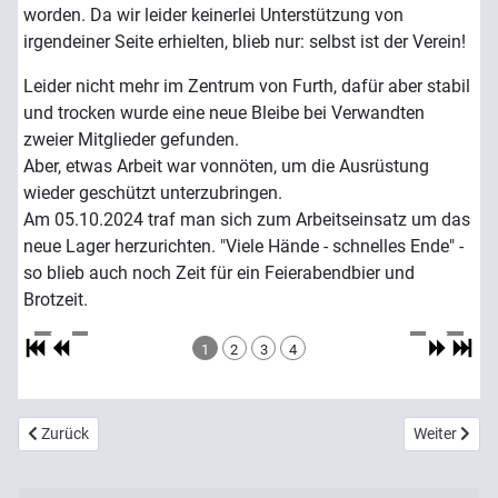
worden. Da wir leider keinerlei Unterstützung von
irgendeiner Seite erhielten, blieb nur: selbst ist der Verein!
Leider nicht mehr im Zentrum von Furth, dafür aber stabil
und trocken wurde eine neue Bleibe bei Verwandten
zweier Mitglieder gefunden.
Aber, etwas Arbeit war vonnöten, um die Ausrüstung
wieder geschützt unterzubringen.
Am 05.10.2024 traf man sich zum Arbeitseinsatz um das
neue Lager herzurichten. "Viele Hände - schnelles Ende" -
so blieb auch noch Zeit für ein Feierabendbier und
Brotzeit.
1
2
3
4
Vorheriger Beitrag: 2024 Vereinsausflug nach Nürnberg
Nächster Be
Zurück
Weiter